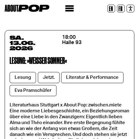
Lesbare Schriftart
EN
FR
Zurücksetzen
SA.
18:00
13.06.
Halle 93
2026
LESUNG: »WEISSER SOMMER«
Lesung
Jetzt.
Literatur & Performance
Eva Pramschüfer
Literaturhaus Stuttgart x About Pop: zwischen.miete
Eine moderne Liebesgeschichte, ein Beziehungsroman
über eine Liebe in den Zwanzigern: Eigentlich lieben
Alma und Théo einander. Ihre erste Begegnung fühlte
sich an wie der Anfang von etwas Großem, die Zeit
danach wie ein Versprechen. Und doch stehen sie jetzt