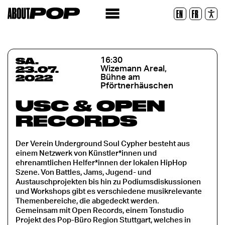
Lesbare Schriftart
EN
FR
Zurücksetzen
SA.
16:30
23.07.
Wizemann Areal,
2022
Bühne am
Pförtnerhäuschen
USC & OPEN
RECORDS
Der Verein Underground Soul Cypher besteht aus
einem Netzwerk von Künstler*innen und
ehrenamtlichen Helfer*innen der lokalen HipHop
Szene. Von Battles, Jams, Jugend- und
Austauschprojekten bis hin zu Podiumsdiskussionen
und Workshops gibt es verschiedene musikrelevante
Themenbereiche, die abgedeckt werden.
Gemeinsam mit Open Records, einem Tonstudio
Projekt des Pop-Büro Region Stuttgart, welches in