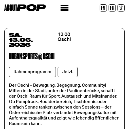
Lesbare Schriftart
EN
FR
Zurücksetzen
SA.
12:00
13.06.
Öschi
2026
URBAN SPORTS @ ÖSCHI
Rahmenprogramm
Jetzt.
Der Öschi – Bewegung, Begegnung, Community!
Mitten in der Stadt, unter der Paulinenbrücke, schafft
der Öschi Raum für Sport, Austausch und Miteinander.
Ob Pumptrack, Boulderbereich, Tischtennis oder
einfach Sonne tanken zwischen den Sessions – der
Österreichische Platz verbindet Bewegungskultur mit
Aufenthaltsqualität und zeigt, wie lebendig öffentlicher
Raum sein kann.