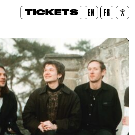
TICKETS
EN
FR
/