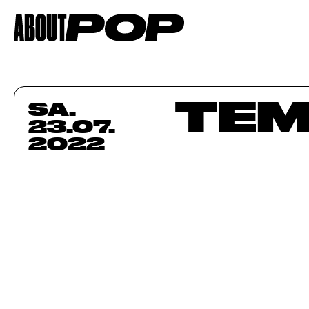
TEM
SA.
23.07.
2022