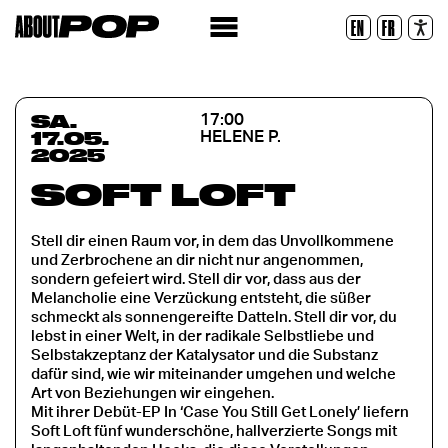
Lesbare Schriftart
EN
FR
Zurücksetzen
SA.
17:00
17.05.
HELENE P.
2025
SOFT LOFT
Stell dir einen Raum vor, in dem das Unvollkommene
und Zerbrochene an dir nicht nur angenommen,
sondern gefeiert wird. Stell dir vor, dass aus der
Melancholie eine Verzückung entsteht, die süßer
schmeckt als sonnengereifte Datteln. Stell dir vor, du
lebst in einer Welt, in der radikale Selbstliebe und
Selbstakzeptanz der Katalysator und die Substanz
dafür sind, wie wir miteinander umgehen und welche
Art von Beziehungen wir eingehen.
Mit ihrer Debüt-EP In ‘Case You Still Get Lonely’ liefern
Soft Loft fünf wunderschöne, hallverzierte Songs mit