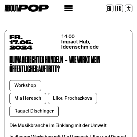
Lesbare Schriftart
EN
FR
Zurücksetzen
FR.
14:00
17.05.
Impact Hub,
2024
Ideenschmiede
KLIMAGERECHTES HANDELN
–
WIE WIRKT MEIN
ÖFFENTLICHER AUFTRITT?
Workshop
Mia Heresch
Lilou Prochazkova
Raquel Dischinger
Die Musikbranche im Einklang mit der Umwelt