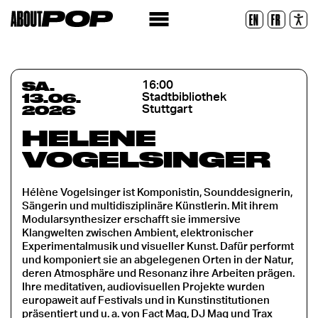
Lesbare Schriftart
EN
FR
Zurücksetzen
SA.
16:00
13.06.
Stadtbibliothek
2026
Stuttgart
HÉLÈNE
VOGELSINGER
Hélène Vogelsinger ist Komponistin, Sounddesignerin,
Sängerin und multidisziplinäre Künstlerin. Mit ihrem
Modularsynthesizer erschafft sie immersive
Klangwelten zwischen Ambient, elektronischer
Experimentalmusik und visueller Kunst. Dafür performt
und komponiert sie an abgelegenen Orten in der Natur,
deren Atmosphäre und Resonanz ihre Arbeiten prägen.
Ihre meditativen, audiovisuellen Projekte wurden
europaweit auf Festivals und in Kunstinstitutionen
präsentiert und u. a. von Fact Mag, DJ Mag und Trax