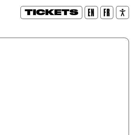
TICKETS
EN
FR
/