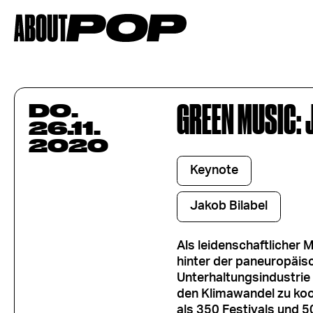
GREEN MUSIC: 
DO.
26.11.
2020
Keynote
Jakob Bilabel
Als leidenschaftlicher 
hinter der paneuropäisc
Unterhaltungsindustrie
den Klimawandel zu koo
als 350 Festivals und 5