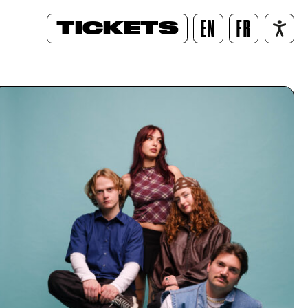
TICKETS
EN
FR
/