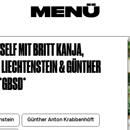
MENÜ
SELF MIT BRITT KANJA,
 LIECHTENSTEIN & GÜNTHER
*GBSD*
nstein
Günther Anton Krabbenhöft