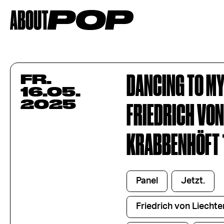
DANCING TO MY
FR.
16.05.
2025
FRIEDRICH VON
KRABBENHÖFT 
Panel
Jetzt.
Friedrich von Liechte