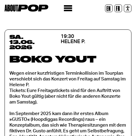
Lesbare Schriftart
EN
FR
Zurücksetzen
SA.
19:30
13.06.
HELENE P.
2026
BOKO YOUT
Wegen einer kurzfristigen Terminkollision im Tourplan
verschiebt sich das Konzert von Freitag auf Samstag im
Helene P.
Tickets: Eure Freitagstickets sind für den Auftritt von
Boko Yout gültig (aber nicht für die anderen Konzerte
am Samstag).
Im September 2025 kam dann ihr erstes Album
»GUSTO« (Hoopdiggas Recordings) raus – ein
Konzeptalbum, das sich wie Therapiesitzungen mit dem
fiktiven Dr. Gusto anfühlt. Es geht um Selbstbefragung,