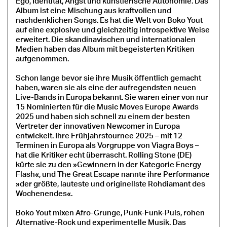
Ego, Identität, Angst und künstlerische Autonomie. Das
Album ist eine Mischung aus kraftvollen und
nachdenklichen Songs. Es hat die Welt von Boko Yout
auf eine explosive und gleichzeitig introspektive Weise
erweitert. Die skandinavischen und internationalen
Medien haben das Album mit begeisterten Kritiken
aufgenommen.
Schon lange bevor sie ihre Musik öffentlich gemacht
haben, waren sie als eine der aufregendsten neuen
Live-Bands in Europa bekannt. Sie waren einer von nur
15 Nominierten für die Music Moves Europe Awards
2025 und haben sich schnell zu einem der besten
Vertreter der innovativen Newcomer in Europa
entwickelt. Ihre Frühjahrstournee 2025 – mit 12
Terminen in Europa als Vorgruppe von Viagra Boys –
hat die Kritiker echt überrascht. Rolling Stone (DE)
kürte sie zu den »Gewinnern in der Kategorie Energy
Flash«, und The Great Escape nannte ihre Performance
»der größte, lauteste und originellste Rohdiamant des
Wochenendes«.
Boko Yout mixen Afro-Grunge, Punk-Funk-Puls, rohen
Alternative-Rock und experimentelle Musik. Das