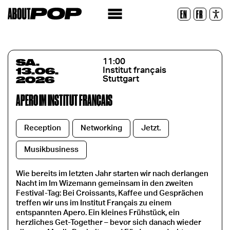
Lesbare Schriftart
EN
FR
Zurücksetzen
SA.
11:00
13.06.
Institut français
2026
Stuttgart
APÉRO IM INSTITUT FRANÇAIS
Reception
Networking
Jetzt.
Musikbusiness
Wie bereits im letzten Jahr starten wir nach derlangen
Nacht im Im Wizemann gemeinsam in den zweiten
Festival-Tag: Bei Croissants, Kaffee und Gesprächen
treffen wir uns im Institut Français zu einem
entspannten Apero. Ein kleines Frühstück, ein
herzliches Get-Together – bevor sich danach wieder