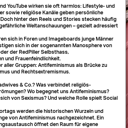
nd YouTube wirken sie oft harmlos: Lifestyle- und
r sowie religiöse Kanäle geben persönliche
g. Doch hinter den Reels und Stories stecken häufig
 gefährliche Weltanschauungen – gezielt adressiert
ieren sich in Foren und Imageboards junge Männer
estigen sich in der sogenannten Manosphere von
oder der RedPiller Selbsthass,
 und Frauenfeindlichkeit.
aller Gruppen: Antifeminismus als Brücke zu
smus und Rechtsextremismus.
radwives & Co.? Was verbindet religiös-
trömungen? Wo begegnet uns Antifeminismus?
sich von Sexismus? Und welche Rolle spielt Social
rtags werden die historischen Wurzeln und
e von Antifeminismus nachgezeichnet. Ein
ngsaustausch öffnet den Raum für eigene