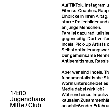
Auf TikTok, Instagram u
Fitness-Coaches, Rappe
Einblicke in ihren Allta
starre Rollenbilder und
an junge Menschen.
Parallel dazu radikalis
gegenseitig. Dort verf
Incels, Pick-Up Artists 
Selbstoptimierungswahn
Der gemeinsame Nenner 
Antisemitismus, Rassi
Aber wer sind Incels, T
fundamentalistische S
Worin unterscheidet es 
Media dabei wirklich?
14:00
Während eines Impulsvo
Jugendhaus
kausalen Zusammenhäng
Mitte
/
Club
anschließender Erfahru