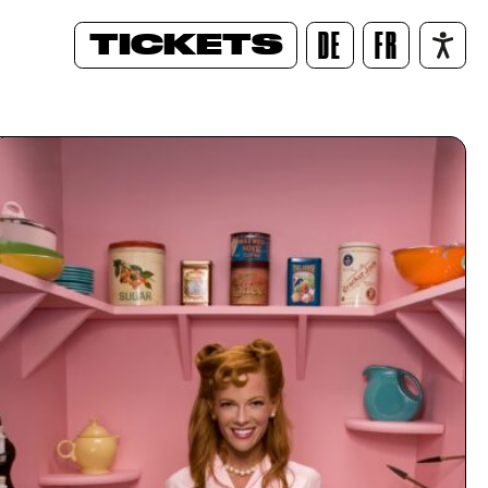
TICKETS
DE
FR
/