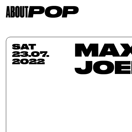
MAX
SAT
23.07.
JOE
2022