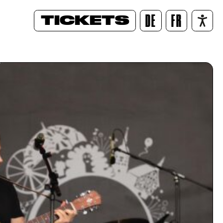
TICKETS
DE
FR
/