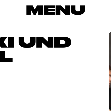
MENU
I UND
L