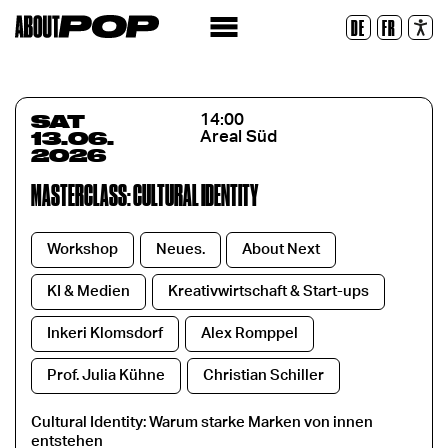
Legible Font
DE
FR
Reset
SAT
14:00
13.06.
Areal Süd
2026
MASTERCLASS: CULTURAL IDENTITY
Workshop
Neues.
About Next
KI & Medien
Kreativwirtschaft & Start-ups
Inkeri Klomsdorf
Alex Romppel
Prof. Julia Kühne
Christian Schiller
Cultural Identity: Warum starke Marken von innen
entstehen