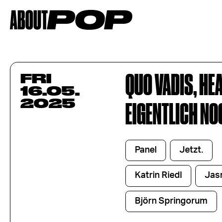
QUO VADIS, HE
FRI
16.05.
2025
EIGENTLICH N
Panel
Jetzt.
Katrin Riedl
Jas
Björn Springorum