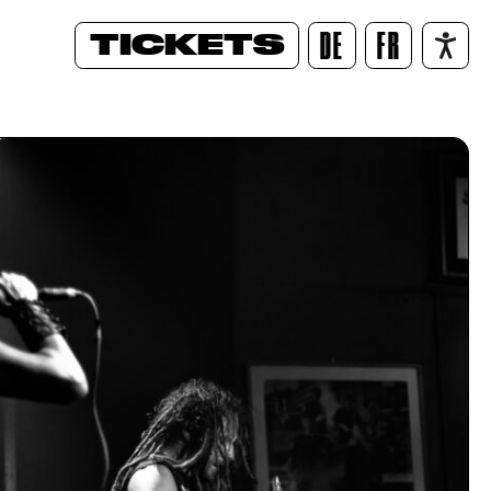
TICKETS
DE
FR
/