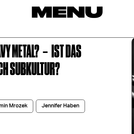
MENU
AVY METAL?
–
IST DAS
OCH SUBKULTUR?
min Mrozek
Jennifer Haben