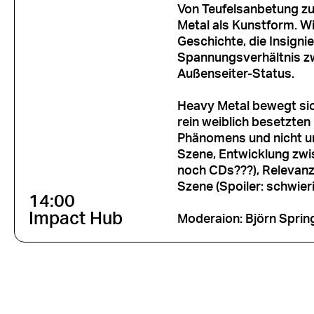
Von Teufelsanbetung z
Metal als Kunstform. W
Geschichte, die Insigni
Spannungsverhältnis z
Außenseiter-Status.
Heavy Metal bewegt si
rein weiblich besetzten
Phänomens und nicht un
Szene, Entwicklung zwi
noch CDs???), Relevanz 
Szene (Spoiler: schwieri
14:00
Impact Hub
Moderaion: Björn Spri