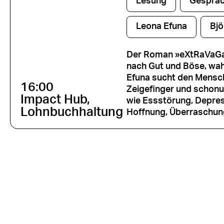
Lesung
Gesprä
Leona Efuna
Bjö
Der Roman »eXtRaVaGan
nach Gut und Böse, wa
Efuna sucht den Mensc
16:00
Zeigefinger und schonu
Impact Hub,
wie Essstörung, Depres
Lohnbuchhaltung
Hoffnung, Überraschung