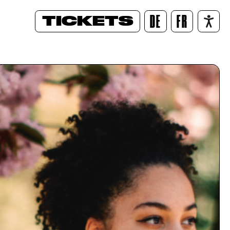
TICKETS
DE
FR
/