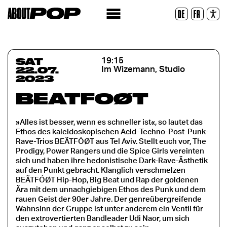
Legible Font
DE
FR
Reset
SAT
19:15
22.07.
Im Wizemann, Studio
2023
BEÃTFÓØT
»Alles ist besser, wenn es schneller ist«, so lautet das
Ethos des kaleidoskopischen Acid-Techno-Post-Punk-
Rave-Trios BEÃTFÓØT aus Tel Aviv. Stellt euch vor, The
Prodigy, Power Rangers und die Spice Girls vereinten
sich und haben ihre hedonistische Dark-Rave-Ästhetik
auf den Punkt gebracht. Klanglich verschmelzen
BEÃTFÓØT Hip-Hop, Big Beat und Rap der goldenen
Ära mit dem unnachgiebigen Ethos des Punk und dem
rauen Geist der 90er Jahre. Der genreübergreifende
Wahnsinn der Gruppe ist unter anderem ein Ventil für
den extrovertierten Bandleader Udi Naor, um sich