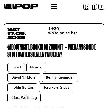
Legible Font
DE
FR
Reset
SAT
14:30
17.05.
white noise bar
2025
#ABOUTNIGHT: BLICK IN DIE ZUKUNFT
–
WIE KANN SICH DIE
STUTTGARTER SZENE ENTWICKELN?
Panel
Neues.
David Nil Morsi
Benny Kieninger
Robin Seitter
Rora Fernández
Clara Wolfstieg