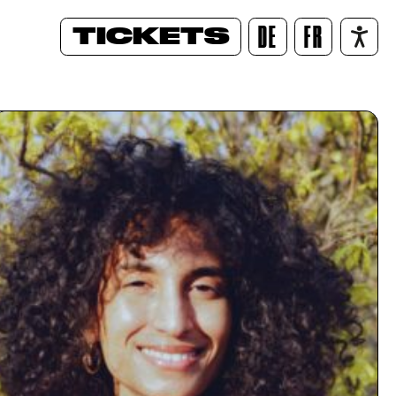
TICKETS
DE
FR
/