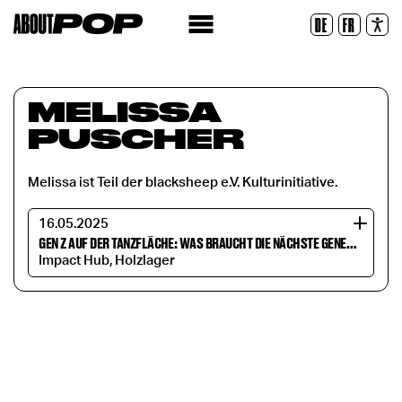
Legible Font
DE
FR
Reset
MELISSA
PUSCHER
Melissa ist Teil der blacksheep e.V. Kulturinitiative.
16.05.2025
GEN Z AUF DER TANZFLÄCHE: WAS BRAUCHT DIE NÄCHSTE GENERATION VON DER LIVEKULTUR?
Impact Hub, Holzlager