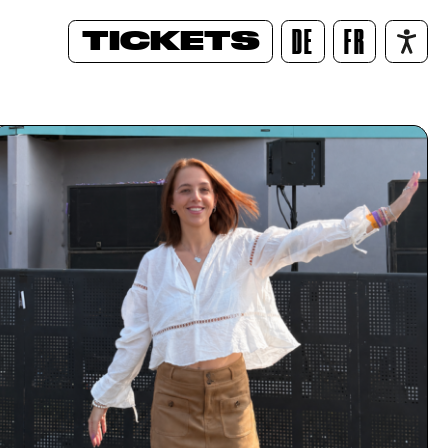
TICKETS
DE
FR
/