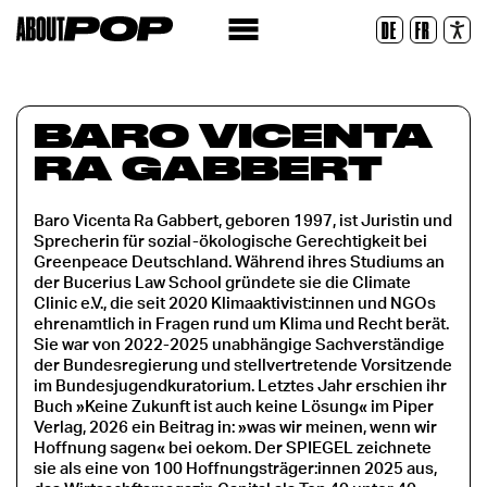
Legible Font
DE
FR
Reset
BARO VICENTA
RA GABBERT
Baro Vicenta Ra Gabbert, geboren 1997, ist Juristin und
Sprecherin für sozial-ökologische Gerechtigkeit bei
Greenpeace Deutschland. Während ihres Studiums an
der Bucerius Law School gründete sie die Climate
Clinic e.V., die seit 2020 Klimaaktivist:innen und NGOs
ehrenamtlich in Fragen rund um Klima und Recht berät.
Sie war von 2022-2025 unabhängige Sachverständige
der Bundesregierung und stellvertretende Vorsitzende
im Bundesjugendkuratorium. Letztes Jahr erschien ihr
Buch »Keine Zukunft ist auch keine Lösung« im Piper
Verlag, 2026 ein Beitrag in: »was wir meinen, wenn wir
Hoffnung sagen« bei oekom. Der SPIEGEL zeichnete
sie als eine von 100 Hoffnungsträger:innen 2025 aus,