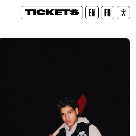
TICKETS
EN
FR
/