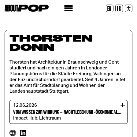
Lesbare Schriftart
EN
FR
Zurücksetzen
THORSTEN
DONN
Thorsten hat Architektur in Braunschweig und Gent
studiert und nach einigen Jahren in Londoner
Planungsbüros für die Städte Freiburg, Vaihingen an
der Enz und Schorndorf gearbeitet. Seit 4 Jahren leitet
er das Amt für Stadtplanung und Wohnen der
Landeshauptstadt Stuttgart.
12.06.2026
VOM WISSEN ZUR WIRKUNG
–
NACHTLEBEN UND -ÖKONOMIE ALS STADTENTWICKLUNGSAUFGABE
Impact Hub, Lichtraum