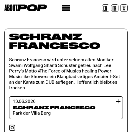
Lesbare Schriftart
EN
FR
Zurücksetzen
SCHRANZ
FRANCESCO
Schranz Franceso wird unter seinem alten Moniker
Swami Wolfgang Shanti Schuster getreu nach Lee
Perry‘s Motto »The Force of Musics healing Power –
Music like Shower« ein Klangbad-artiges Ambient-Set
an der Kante zum DUB auflegen. Hoffentlich bleibt es
trocken.
13.06.2026
SCHRANZ FRANCESCO
Park der Villa Berg