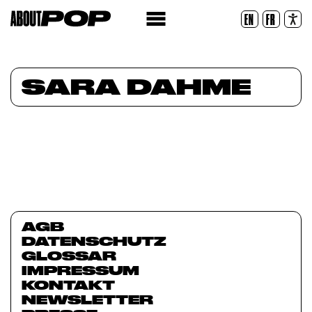
Lesbare Schriftart
EN
FR
Zurücksetzen
SARA DAHME
AGB
DATENSCHUTZ
GLOSSAR
IMPRESSUM
KONTAKT
NEWSLETTER