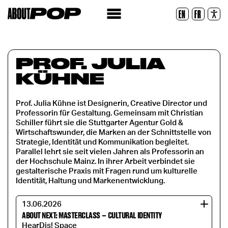
Lesbare Schriftart
EN
FR
Zurücksetzen
PROF. JULIA
KÜHNE
Prof. Julia Kühne ist Designerin, Creative Director und
Professorin für Gestaltung. Gemeinsam mit Christian
Schiller führt sie die Stuttgarter Agentur Gold &
Wirtschaftswunder, die Marken an der Schnittstelle von
Strategie, Identität und Kommunikation begleitet.
Parallel lehrt sie seit vielen Jahren als Professorin an
der Hochschule Mainz. In ihrer Arbeit verbindet sie
gestalterische Praxis mit Fragen rund um kulturelle
Identität, Haltung und Markenentwicklung.
13.06.2026
ABOUT NEXT: MASTERCLASS
–
CULTURAL IDENTITY
HearDis! Space