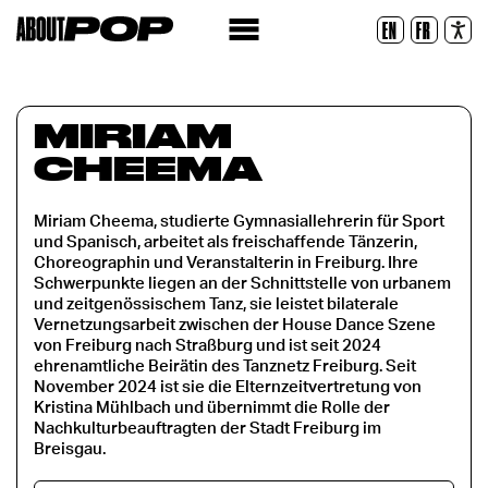
Lesbare Schriftart
EN
FR
Zurücksetzen
MIRIAM
CHEEMA
Miriam Cheema, studierte Gymnasiallehrerin für Sport
und Spanisch, arbeitet als freischaffende Tänzerin,
Choreographin und Veranstalterin in Freiburg. Ihre
Schwerpunkte liegen an der Schnittstelle von urbanem
und zeitgenössischem Tanz, sie leistet bilaterale
Vernetzungsarbeit zwischen der House Dance Szene
von Freiburg nach Straßburg und ist seit 2024
ehrenamtliche Beirätin des Tanznetz Freiburg. Seit
November 2024 ist sie die Elternzeitvertretung von
Kristina Mühlbach und übernimmt die Rolle der
Nachkulturbeauftragten der Stadt Freiburg im
Breisgau.