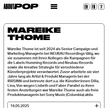
Lesbare Schriftart
EN
FR
Zurücksetzen
MAREIKE
THOME
Mareike Thome ist seit 2024 als Senior Campaign und
Marketing Managerin bei NEUBAU Recordings tätig, wo
sie zusammen mit ihren Kollegen die Kampagnen für
die Labels Humming Records und Neubau Records
sowie die kreative Strategie für verschiedene
Künstlerprojekte verantwortet. Zuvor arbeitete sie vier
Jahre lang als Artist & Produkt Managerin bei der
IRRSINN und betreute dort u.a. die Künstler:innen Dilla,
Lina, Von wegen Lisbeth und Faber. Parallel zu ihren
festen Anstellungen war Mareike Thome auch als freie
Produktmanagerin bei Sony Music (Columbia) aktiv.
16.05.2025