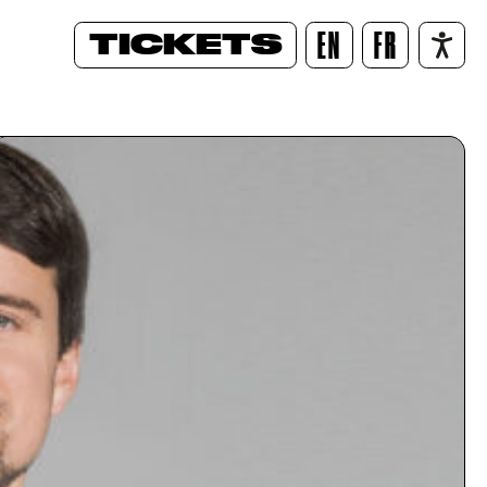
TICKETS
EN
FR
/