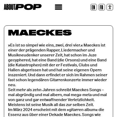
Lesbare Schriftart
EN
FR
Zurücksetzen
MAECKES
»Es ist so simpel wie eins, zwei, drei vier.« Maeckes ist
einer der prägenden Rapper, Liedermacher und
Musikneudenker unserer Zeit, hat schon im Juze
gecyphered, hat eine Band (die Orsons) und eine Band
(die Katastrophen) mit der er Festivals, Clubs und
Hallen abgerissen hat und hat seine eigenen Opern
inszeniert. Und dann erfindet er sich im Rahmen seiner
fast schon legendären Gitarrenkonzerte immer wieder
neu.
Seit mehr als zehn Jahren schreibt Maeckes Songs –
mal abgründig und mal albern, mal mega-meta und mal
von ganz und gar entwaffnender Verletzlichkeit.
Meistens ist seine Musik all das zur selben Zeit.
Im März 2024 erscheint mit dem »gitarren album« die
Essenz aus über einer Dekade Maeckes. Songs wie