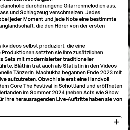
 Melancholie durchdrungene Gitarrenmelodien aus,
 Bass und Schlagzeug verschmelzen. Jedes
wobei jeder Moment und jede Note eine bestimmte
anglandschaft, die den Hörer von der ersten
kvideos selbst produziert, die eine
roduktionen setzten sie ihre zusätzlichen
s Sets mit modernisierter traditioneller
hrte. Bláthin trat auch als Statistin in den Videos
sionelle Tänzerin. Machukha begannen Ende 2023 mit
live aufzutreten. Obwohl sie erst eine Handvoll
 dem Core The Festival in Schottland und eröffneten
ederlanden im Sommer 2024 (neben Acts wie Show
 Für ihre herausragenden Live-Auftritte haben sie von