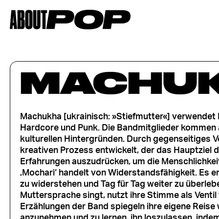
MACHU
Machukha [ukrainisch: »Stiefmutter«] verwendet
Hardcore und Punk. Die Bandmitglieder kommen a
kulturellen Hintergründen. Durch gegenseitiges 
kreativen Prozess entwickelt, der das Hauptziel
Erfahrungen auszudrücken, um die Menschlichkeit
‚Mochari‘ handelt von Widerstandsfähigkeit. Es e
zu widerstehen und Tag für Tag weiter zu überleben
Muttersprache singt, nutzt ihre Stimme als Ventil
Erzählungen der Band spiegeln ihre eigene Reise 
anzunehmen und zu lernen, ihn loszulassen, indem