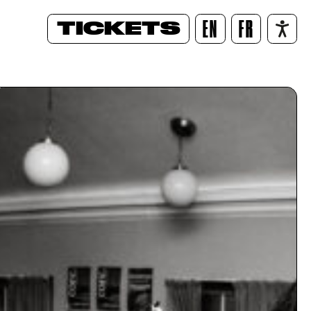
TICKETS
EN
FR
/