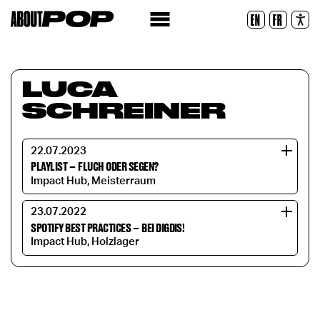
Lesbare Schriftart
EN
FR
Zurücksetzen
LUCA
SCHREINER
22.07.2023
PLAYLIST
–
FLUCH ODER SEGEN?
Impact Hub, Meisterraum
23.07.2022
SPOTIFY BEST PRACTICES
–
BEI DIGDIS!
Impact Hub, Holzlager