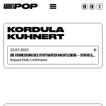
Lesbare Schriftart
EN
FR
Zurücksetzen
KORDULA
KUHNERT
22.07.2023
DIE VERMESSUNG DES STUTTGARTER NACHTLEBENS
–
STATUS QUO & DISKUSSION
Impact Hub, Lichtraum