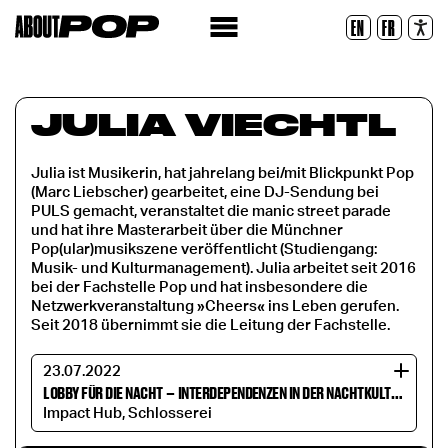
Lesbare Schriftart
EN
FR
Zurücksetzen
JULIA VIECHTL
Julia ist Musikerin, hat jahrelang bei/mit Blickpunkt Pop
(Marc Liebscher) gearbeitet, eine DJ-Sendung bei
PULS gemacht, veranstaltet die manic street parade
und hat ihre Masterarbeit über die Münchner
Pop(ular)musikszene veröffentlicht (Studiengang:
Musik- und Kulturmanagement). Julia arbeitet seit 2016
bei der Fachstelle Pop und hat insbesondere die
Netzwerkveranstaltung »Cheers« ins Leben gerufen.
Seit 2018 übernimmt sie die Leitung der Fachstelle.
23.07.2022
LOBBY FÜR DIE NACHT
–
INTERDEPENDENZEN IN DER NACHTKULTUR
Impact Hub, Schlosserei