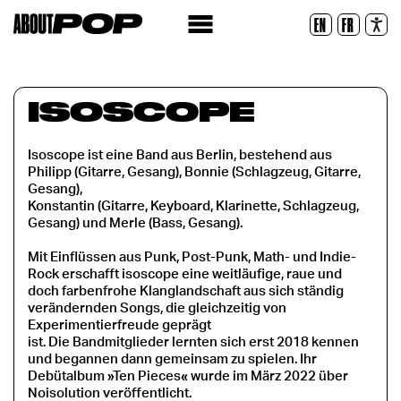
Lesbare Schriftart
EN
FR
Zurücksetzen
ISOSCOPE
Isoscope ist eine Band aus Berlin, bestehend aus
Philipp (Gitarre, Gesang), Bonnie (Schlagzeug, Gitarre,
Gesang),
Konstantin (Gitarre, Keyboard, Klarinette, Schlagzeug,
Gesang) und Merle (Bass, Gesang).
Mit Einflüssen aus Punk, Post-Punk, Math- und Indie-
Rock erschafft isoscope eine weitläufige, raue und
doch farbenfrohe Klanglandschaft aus sich ständig
verändernden Songs, die gleichzeitig von
Experimentierfreude geprägt
ist. Die Bandmitglieder lernten sich erst 2018 kennen
und begannen dann gemeinsam zu spielen. Ihr
Debütalbum »Ten Pieces« wurde im März 2022 über
Noisolution veröffentlicht.