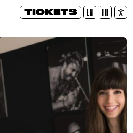
TICKETS
EN
FR
/