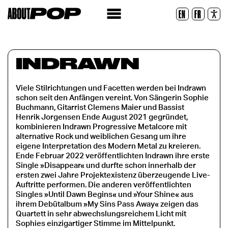
Lesbare Schriftart
EN
FR
Zurücksetzen
INDRAWN
Viele Stilrichtungen und Facetten werden bei Indrawn
schon seit den Anfängen vereint. Von Sängerin Sophie
Buchmann, Gitarrist Clemens Maier und Bassist
Henrik Jorgensen Ende August 2021 gegründet,
kombinieren Indrawn Progressive Metalcore mit
alternative Rock und weiblichen Gesang um ihre
eigene Interpretation des Modern Metal zu kreieren.
Ende Februar 2022 veröffentlichten Indrawn ihre erste
Single »Disappear« und durfte schon innerhalb der
ersten zwei Jahre Projektexistenz überzeugende Live-
Auftritte performen. Die anderen veröffentlichten
Singles »Until Dawn Begins« und »Your Shine« aus
ihrem Debütalbum »My Sins Pass Away« zeigen das
Quartett in sehr abwechslungsreichem Licht mit
Sophies einzigartiger Stimme im Mittelpunkt.