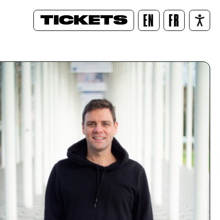
TICKETS
EN
FR
/