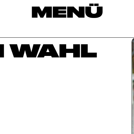
MENÜ
N WAHL