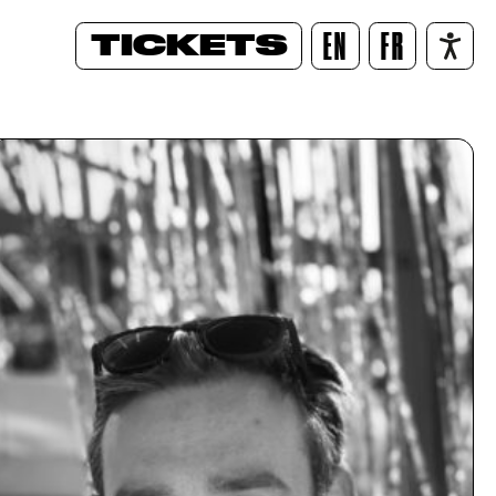
TICKETS
EN
FR
/