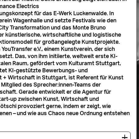
rmance Electrics
ungskonzept für das E-Werk Luckenwalde. In
verein Wagenhalle und setzte Festivals wie den
City Transformation und das Monte Bruno
künstlerische, wirtschaftliche und logistische
ktionsmodell für großangelegte Kunstprojekte.
 YouTransfer e.V., einem Kunstverein, der sich
zt. Das, von ihm initiierte, weltweit erste KI-
talen Raum, gefördert vom Kulturamt Stuttgart,
stet KI-gestützte Bewerbungs- und
 + Wirtschaft in Stuttgart, ist Referent für Kunst
 Mitglied des Sprecher:innen-Teams der
chaft. Gerade entwickelt er die Agentur für
tart-up zwischen Kunst, Wirtschaft und
ötschi provoziert gerne, indem er zeigt, wie
ienen
–
und wie aus Chaos neue Ordnung entstehen