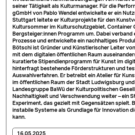
seiner Tätigkeit als Kulturmanager. Für die Perfo
gGmbH von Pablo Wendel entwickelte er ein Nutz
Stuttgart leitete er Kulturprojekte für den Kunst
Kultursommer im Kulturschutzgebiet, Container 
Bergsteiger:innen Programm um. Dabei verband er 
Prozesse und entwickelte ein nachhaltiges Produ
Bötschi ist Gründer und Künstlerischer Leiter von
mit dem digitalen öffentlichen Raum auseinanderset
kuratierte Stipendienprogramm für Kunst im digi
hinterfragt bestehende Förderstrukturen und te
Auswahlverfahren. Er betreibt ein Atelier für Kunst
im öffentlichen Raum der Stadt Ludwigsburg und
Landesgruppe BaWü der Kulturpolitischen Gesells
Nachhaltigkeit und Verschwendung weiter
–
ein S
Experiment, das gezielt mit Gegensätzen spielt. B
instabile Systeme als Grundlage für Innovation d
kann.
16.05.2025