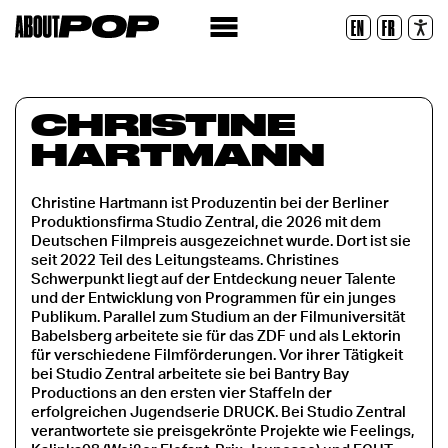
Lesbare Schriftart
EN
FR
Zurücksetzen
CHRISTINE
HARTMANN
Christine Hartmann ist Produzentin bei der Berliner
Produktionsfirma Studio Zentral, die 2026 mit dem
Deutschen Filmpreis ausgezeichnet wurde. Dort ist sie
seit 2022 Teil des Leitungsteams. Christines
Schwerpunkt liegt auf der Entdeckung neuer Talente
und der Entwicklung von Programmen für ein junges
Publikum. Parallel zum Studium an der Filmuniversität
Babelsberg arbeitete sie für das ZDF und als Lektorin
für verschiedene Filmförderungen. Vor ihrer Tätigkeit
bei Studio Zentral arbeitete sie bei Bantry Bay
Productions an den ersten vier Staffeln der
erfolgreichen Jugendserie DRUCK. Bei Studio Zentral
verantwortete sie preisgekrönte Projekte wie Feelings,