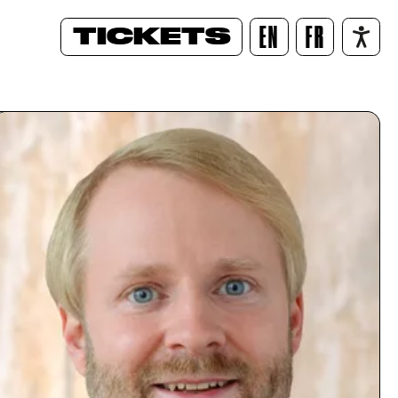
TICKETS
EN
FR
/