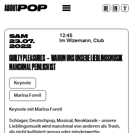
Police lisible
DE
EN
Réinitialiser
SAM
12:45
23.07.
Im Wizemann, Club
2022
GUILTY PLEASURES
–
WARUM UNS UNSERE LIEBLINGSMUSIK
MANCHMAL PEINLICH IST
Keynote
Marina Forell
Keynote mit Marina Forell
Schlager, Deutschpop, Musical, Neoklassik – unsere
Lieblingsmusik wird manchmal von anderen als Trash,
als nicht kultiviert genug oder minderwertig