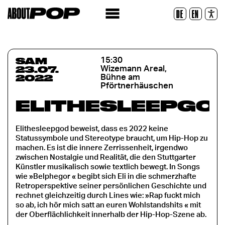
Police lisible
DE
EN
Réinitialiser
SAM
15:30
23.07.
Wizemann Areal,
2022
Bühne am
Pförtnerhäuschen
ELITHESLEEPGO
Elithesleepgod beweist, dass es 2022 keine
Statussymbole und Stereotype braucht, um Hip-Hop zu
machen. Es ist die innere Zerrissenheit, irgendwo
zwischen Nostalgie und Realität, die den Stuttgarter
Künstler musikalisch sowie textlich bewegt. In Songs
wie »Belphegor « begibt sich Eli in die schmerzhafte
Retroperspektive seiner persönlichen Geschichte und
rechnet gleichzeitig durch Lines wie: »Rap fuckt mich
so ab, ich hör mich satt an euren Wohlstandshits « mit
der Oberflächlichkeit innerhalb der Hip-Hop-Szene ab.